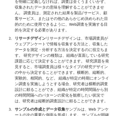
を明確に定義しなければ、調査は全くうまくいかず、
収集されたデータの意味を理解することができませ
ん。 調査員は、測定された結果を製品/サービス、顧
客サービス、またはその他のあらかじめ決められた目
的のために使用できるように、Web調査を実施する目
的を決定する必要があります。
リサーチデザイン
リサーチデザインは、市場調査員が
ウェブアンケートで情報を収集する方法と、収集した
データを測定・分析する方法を決定するのに役立ちま
す。 研究デザインの種類は、組織が直面している研究
課題に応じて決定することができます。 研究課題を発
見すると、市場調査員は様々なタイプの研究デザイン
の中から決定することができます。横断的、縦断的、
実験的、相関的、など。 組織が特定の時期にオンライ
ン調査を実施しようとする場合、研究者は横断的調査
設計に頼ることができ、組織が特定の時間間隔から別
の時間間隔へのパターンの変化を観察したい状況で
は、研究者は縦断的調査設計に頼ることができます。
サンプルの作成とデータ収集
サンプルは、Web アンケ
ートの次の重要な側面を形成します。 サンプルが明確