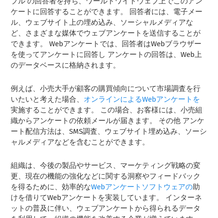
プル
の回答者を持ち、ワールドワイドウェブ上でこのアン
ケートに回答することができます。 回答者には、電子メー
ル、ウェブサイト上の埋め込み、ソーシャルメディアな
ど、さまざまな媒体でウェブアンケートを送信することが
できます。 Webアンケートでは、回答者はWebブラウザー
を使ってアンケートに回答し
アンケートの回答
は、Web上
のデータベースに格納されます。
例えば、小売大手が顧客の購買傾向について市場調査を行
いたいと考えた場合、
オンラインによるWebアンケートを
実施することができます。 この場合、お客様には、小売組
織からアンケートの依頼メールが届きます。 その他
アンケ
ート配信方法
は、SMS調査、ウェブサイト埋め込み、ソーシ
ャルメディアなどを含むことができます。
組織は、今後の製品やサービス、マーケティング戦略の変
更、現在の機能の強化などに関する洞察やフィードバック
を得るために、効率的な
Webアンケートソフトウェアの
助
けを借りてWebアンケートを実装しています。 インターネ
ットの普及に伴い、ウェブアンケートから得られるデータ