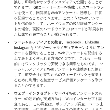
換し、印刷物やオンラインメディアで公開することが
できます。 QRコードリーダーを搭載したスマートフォ
ンを使って、回答者をWebアンケートに誘導し、回答
を記録することができます。 このようなWebアンケー
ト配信の例として、ハードウェアの製品評価アンケー
トの場合、実際のハードウェアにQRコードが印刷され
た状態で存在することが挙げられます。
ソーシャルメディアとの統合。
Facebook、LinkedIn、
Instagramなどのソーシャルメディアチャンネルにアン
ケートを投稿することは、Webアンケートを配信する
上で最もよく使われる方法の1つです。 これも、一般
的にはワンクリックで実現できる簡単なものです。 ソ
ーシャルメディアとWebアンケートを連携させた例と
して、航空会社が乗客からのフィードバックを収集す
るために利用する航空サービス評価アンケートを挙げ
ることができます。
ウェブ・インタセプト・サーベイ
Webアンケートのも
う一つの効果的な実施方法は、Webインターセプト調
査である。 この調査は、ポップアップ調査、ページ上
での調査、出口調査、時間ベースの調査など、さまざ