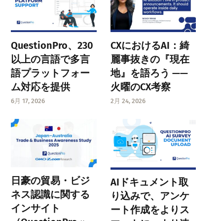
QuestionPro、230
CXにおけるAI：綺
以上の言語で多言
麗事抜きの『現在
語プラットフォー
地』を語ろう ——
ム対応を提供
火曜のCX考察
6月 17, 2026
2月 24, 2026
日豪の貿易・ビジ
AIドキュメント取
ネス認識に関する
り込みで、アンケ
インサイト
ート作成をよりス