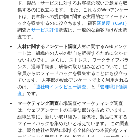
ド、製品・サービスに対するお客様の深いご意見を収
集するのに役立ちます。 また、これらのWebアンケー
トは、お客様への提供物に関する実用的なフィードバ
ックを収集するのに役立ちます。 顧客
満足度（CSAT）
調査と
サービス評価
調査は、一般的な顧客向けWeb調
査です。
人材に関するアンケート調査
人材に関するWebアンケ
ートは、組織内の人材の動向を把握するために欠かせ
ないものです。 さらに、ストレス、ワークライフバラ
ンス、退職手続き、研修の取り組みなどについて、従
業員からのフィードバックを収集することにも役立っ
ています。 人事部のWebアンケートでよく利用される
のは、「
退社時インタビュー調査
」と「
管理職評価調
査
」です。
マーケティング調査
市場調査やマーケティング調査
は、ウェブアンケートの主要な部分を占めています。
組織は常に、新しい取り組み、提供物、製品に関する
フィードバックを集めたいと考えています。 この調査
は、競合他社や製品に関する全体的かつ本質的なフィ
ードバックを収集するのに役立ちます。 マーケティン