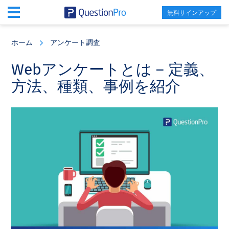
無料サインアップ
Skip
Skip
Skip
to
to
to
ホーム
アンケート調査
main
primary
footer
content
sidebar
Webアンケートとは – 定義、
方法、種類、事例を紹介