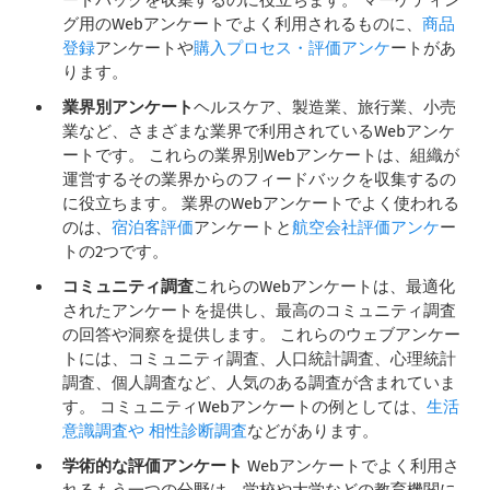
グ用のWebアンケートでよく利用されるものに、
商品
登録
アンケートや
購入プロセス・評価アンケ
ートがあ
ります。
業界別アンケート
ヘルスケア、製造業、旅行業、小売
業など、さまざまな業界で利用されているWebアンケ
ートです。 これらの業界別Webアンケートは、組織が
運営するその業界からのフィードバックを収集するの
に役立ちます。 業界のWebアンケートでよく使われる
のは、
宿泊客評価
アンケートと
航空会社評価アンケ
ー
トの2つです。
コミュニティ調査
これらのWebアンケートは、最適化
されたアンケートを提供し、最高のコミュニティ調査
の回答や洞察を提供します。 これらのウェブアンケー
トには、コミュニティ調査、人口統計調査、心理統計
調査、個人調査など、人気のある調査が含まれていま
す。 コミュニティWebアンケートの例としては、
生活
意識調査や
相性診断調査
などがあります。
学術的な評価アンケート
Webアンケートでよく利用さ
れるもう一つの分野は、学校や大学などの教育機関に