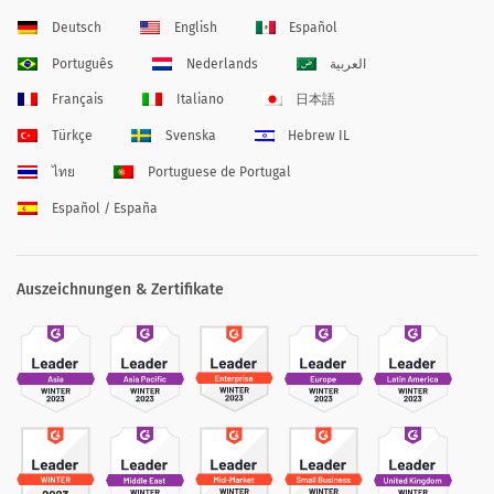
Deutsch
English
Español
Português
Nederlands
العربية
Français
Italiano
日本語
Türkçe
Svenska
Hebrew IL
ไทย
Portuguese de Portugal
Español / España
Auszeichnungen & Zertifikate