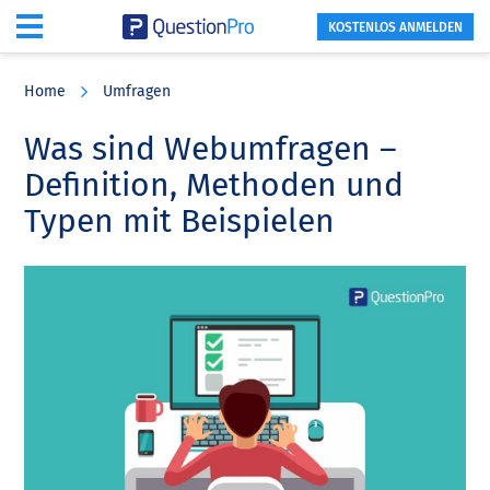
KOSTENLOS ANMELDEN
Skip
Skip
Skip
to
to
to
Home
Umfragen
main
primary
footer
content
sidebar
Was sind Webumfragen –
Definition, Methoden und
Typen mit Beispielen