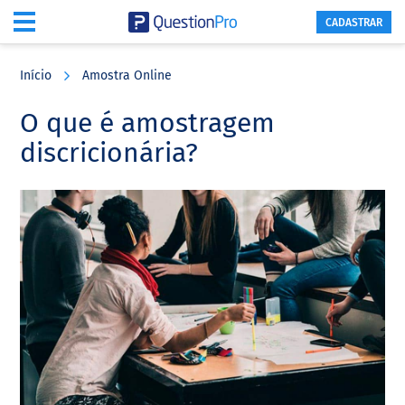
CADASTRAR
Skip
Skip
Skip
to
to
to
Início
Amostra Online
main
primary
footer
content
sidebar
O que é amostragem
discricionária?