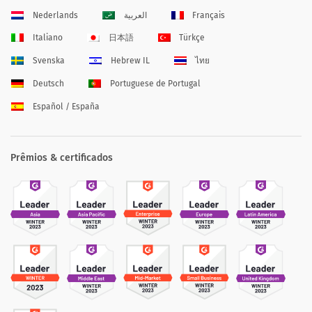
Nederlands
العربية
Français
Italiano
日本語
Türkçe
Svenska
Hebrew IL
ไทย
Deutsch
Portuguese de Portugal
Español / España
Prêmios & certificados