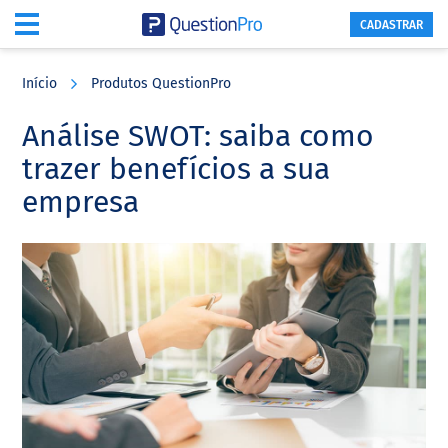
CADASTRAR
Skip
Skip
Skip
to
to
to
Início
Produtos QuestionPro
main
primary
footer
content
sidebar
Análise SWOT: saiba como
trazer benefícios a sua
empresa