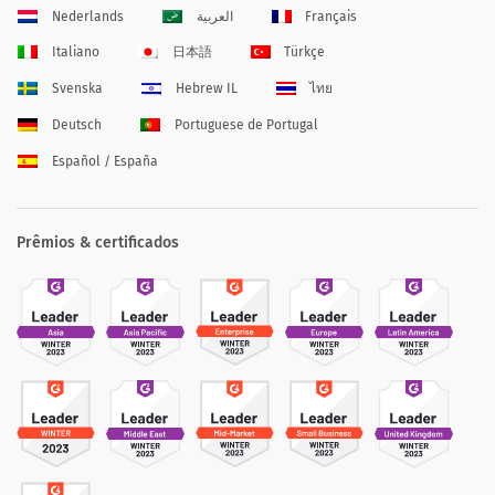
Nederlands
العربية
Français
Italiano
日本語
Türkçe
Svenska
Hebrew IL
ไทย
Deutsch
Portuguese de Portugal
Español / España
Prêmios & certificados