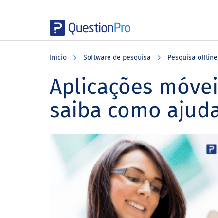
Skip
Skip
Skip
to
to
to
Início
Software de pesquisa
Pesquisa offline
main
primary
footer
content
sidebar
Aplicações móvei
saiba como ajud