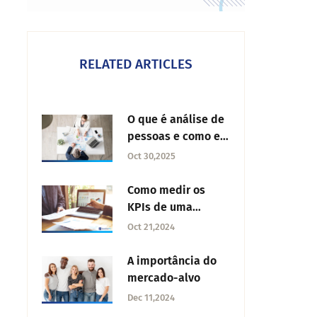
RELATED ARTICLES
O que é análise de
pessoas e como ela
pode melhorar o
Oct 30,2025
desempenho da
sua empresa?
Como medir os
KPIs de uma
empresa
Oct 21,2024
A importância do
mercado-alvo
Dec 11,2024