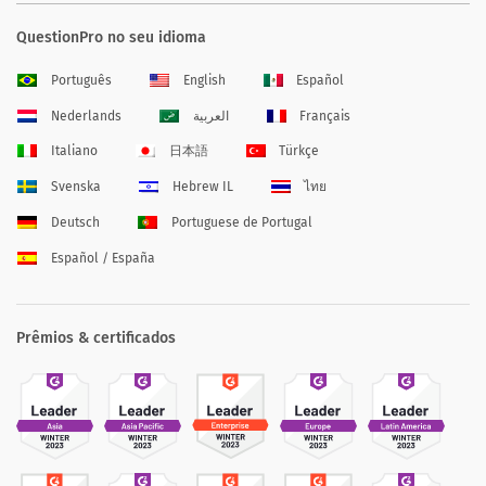
QuestionPro no seu idioma
Português
English
Español
Nederlands
العربية
Français
Italiano
日本語
Türkçe
Svenska
Hebrew IL
ไทย
Deutsch
Portuguese de Portugal
Español / España
Prêmios & certificados