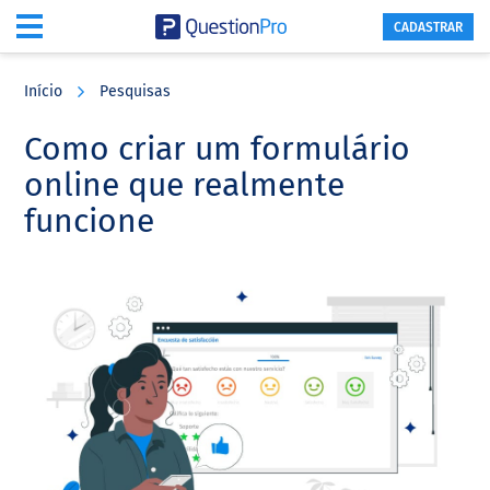
CADASTRAR
Skip
Skip
Skip
to
to
to
Início
Pesquisas
main
primary
footer
content
sidebar
Como criar um formulário
online que realmente
funcione