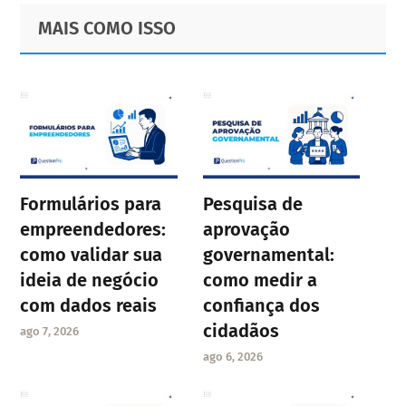
Primary
Footer
MAIS COMO ISSO
Sidebar
Formulários para
Pesquisa de
empreendedores:
aprovação
como validar sua
governamental:
ideia de negócio
como medir a
com dados reais
confiança dos
cidadãos
ago 7, 2026
ago 6, 2026