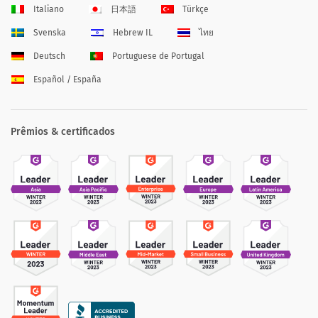
Italiano
日本語
Türkçe
Svenska
Hebrew IL
ไทย
Deutsch
Portuguese de Portugal
Español / España
Prêmios & certificados