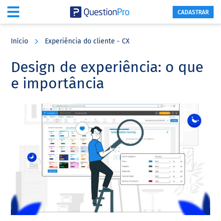
CADASTRAR
Skip
Skip
Skip
to
to
to
Início
Experiência do cliente - CX
main
primary
footer
content
sidebar
Design de experiência: o que
e importância