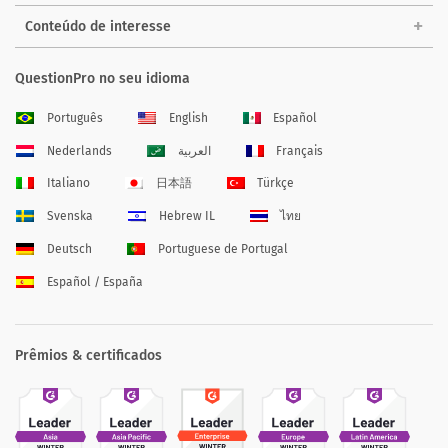
Conteúdo de interesse
QuestionPro no seu idioma
Português
English
Español
Nederlands
العربية
Français
Italiano
日本語
Türkçe
Svenska
Hebrew IL
ไทย
Deutsch
Portuguese de Portugal
Español / España
Prêmios & certificados