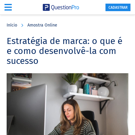
CADASTRAR
Skip
Skip
Skip
to
to
to
Início
Amostra Online
main
primary
footer
content
sidebar
Estratégia de marca: o que é
e como desenvolvê-la com
sucesso