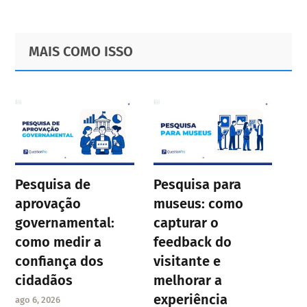
Primary
Footer
MAIS COMO ISSO
Sidebar
Pesquisa de
Pesquisa para
aprovação
museus: como
governamental:
capturar o
como medir a
feedback do
confiança dos
visitante e
cidadãos
melhorar a
experiência
ago 6, 2026