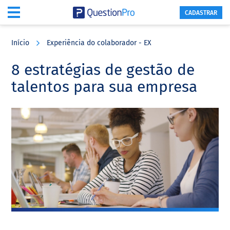
CADASTRAR
Skip
Skip
Skip
to
to
to
Início
Experiência do colaborador - EX
main
primary
footer
content
sidebar
8 estratégias de gestão de
talentos para sua empresa