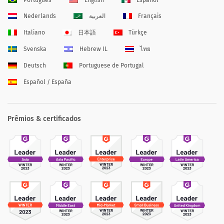
Nederlands
العربية
Français
Italiano
日本語
Türkçe
Svenska
Hebrew IL
ไทย
Deutsch
Portuguese de Portugal
Español / España
Prêmios & certificados