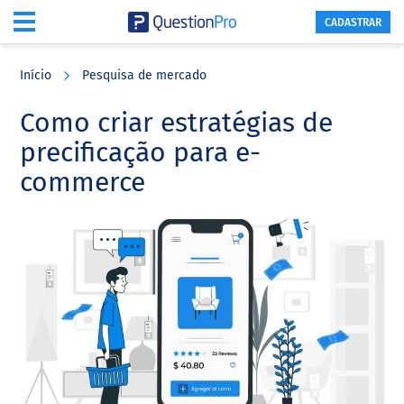
CADASTRAR
Skip
Skip
Skip
to
to
to
Início
Pesquisa de mercado
main
primary
footer
content
sidebar
Como criar estratégias de
precificação para e-
commerce