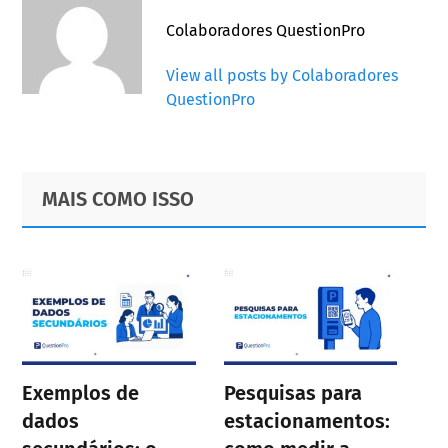
Colaboradores QuestionPro
View all posts by Colaboradores
QuestionPro
Primary
Footer
MAIS COMO ISSO
Sidebar
Exemplos de
Pesquisas para
dados
estacionamentos: