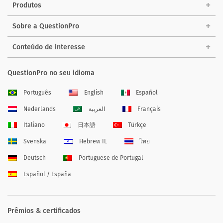
Produtos
Sobre a QuestionPro
Conteúdo de interesse
QuestionPro no seu idioma
Português
English
Español
Nederlands
العربية
Français
Italiano
日本語
Türkçe
Svenska
Hebrew IL
ไทย
Deutsch
Portuguese de Portugal
Español / España
Prêmios & certificados