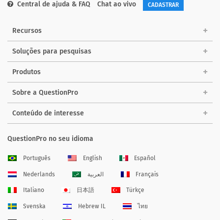
Central de ajuda & FAQ
Chat ao vivo
CADASTRAR
Recursos
Soluções para pesquisas
Produtos
Sobre a QuestionPro
Conteúdo de interesse
QuestionPro no seu idioma
Português
English
Español
Nederlands
العربية
Français
Italiano
日本語
Türkçe
Svenska
Hebrew IL
ไทย