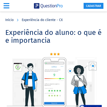
CADASTRAR
Skip
Skip
Skip
to
to
to
Início
Experiência do cliente - CX
main
primary
footer
content
sidebar
Experiência do aluno: o que é
e importancia