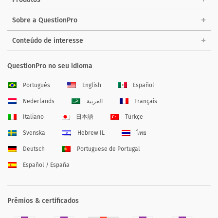
Sobre a QuestionPro
Conteúdo de interesse
QuestionPro no seu idioma
Português
English
Español
Nederlands
العربية
Français
Italiano
日本語
Türkçe
Svenska
Hebrew IL
ไทย
Deutsch
Portuguese de Portugal
Español / España
Prêmios & certificados