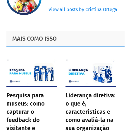
View all posts by Cristina Ortega
Primary
Footer
MAIS COMO ISSO
Sidebar
Pesquisa para
Liderança diretiva:
museus: como
o que é,
capturar o
características e
feedback do
como avaliá-la na
visitante e
sua organização