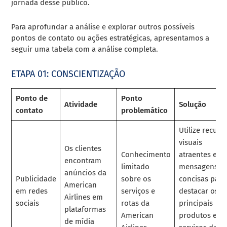
jornada desse público.
Para aprofundar a análise e explorar outros possíveis
pontos de contato ou ações estratégicas, apresentamos a
seguir uma tabela com a análise completa.
ETAPA 01: CONSCIENTIZAÇÃO
Ponto de
Ponto
Atividade
Solução
contato
problemático
Utilize recurs
visuais
Os clientes
Conhecimento
atraentes e
encontram
limitado
mensagens
anúncios da
Publicidade
sobre os
concisas para
American
em redes
serviços e
destacar os
Airlines em
sociais
rotas da
principais
plataformas
American
produtos e
de mídia