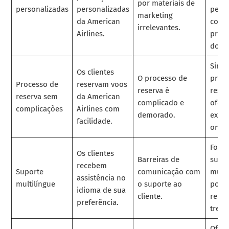
por materiais de
personalizadas
personalizadas
perso
marketing
da American
com 
irrelevantes.
Airlines.
prefe
do cl
Simpl
Os clientes
O processo de
proc
Processo de
reservam voos
reserva é
reser
reserva sem
da American
complicado e
ofer
complicações
Airlines com
demorado.
exper
facilidade.
onlin
Forne
Os clientes
Barreiras de
supo
recebem
Suporte
comunicação com
multi
assistência no
multilíngue
o suporte ao
por 
idioma de sua
cliente.
repre
preferência.
trein
Ofer