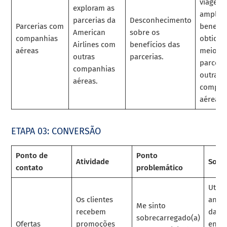
viagem
exploram as
ampliad
parcerias da
Desconhecimento
Parcerias com
benefíc
American
sobre os
companhias
obtidos
Airlines com
benefícios das
aéreas
meio d
outras
parcerias.
parceri
companhias
outras
aéreas.
compan
aéreas.
ETAPA 03: CONVERSÃO
Ponto de
Ponto
Atividade
Solu
contato
problemático
Utiliz
Os clientes
análi
Me sinto
recebem
dado
sobrecarregado(a)
Ofertas
promoções
envia