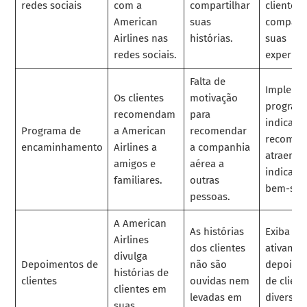
redes sociais
com a
compartilhar
clientes 
American
suas
compart
Airlines nas
histórias.
suas
redes sociais.
experiên
Falta de
Impleme
Os clientes
motivação
program
recomendam
para
indicaçõ
Programa de
a American
recomendar
recompe
encaminhamento
Airlines a
a companhia
atraente
amigos e
aérea a
indicaçõ
familiares.
outras
bem-suc
pessoas.
A American
As histórias
Exiba
Airlines
dos clientes
ativamen
divulga
Depoimentos de
não são
depoime
histórias de
clientes
ouvidas nem
de clien
clientes em
levadas em
diversos
suas