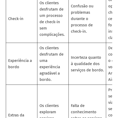
Os clientes
Confusão ou
opçõ
desfrutam de
problemas
check
um processo
Check-in
durante o
celul
de check-in
processo de
forn
sem
check-in.
instr
complicações.
claras
Os clientes
Dest
desfrutam de
conve
Incerteza quanto
Experiência a
uma
o con
à qualidade dos
bordo
experiência
voar
serviços de bordo.
agradável a
Amer
bordo.
Airlin
Prom
segu
viag
Os clientes
Falta de
servi
exploram
conhecimento
Extras da
conci