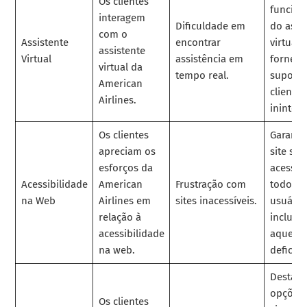
Os clientes
funcion
interagem
Dificuldade em
do assi
com o
Assistente
encontrar
virtual 
assistente
Virtual
assistência em
fornece
virtual da
tempo real.
suporte
American
cliente
Airlines.
ininterr
Os clientes
Garanta
apreciam os
site sej
esforços da
acessíve
Acessibilidade
American
Frustração com
todos o
na Web
Airlines em
sites inacessíveis.
usuário
relação à
incluin
acessibilidade
aquele
na web.
deficiên
Destaqu
opções
Os clientes