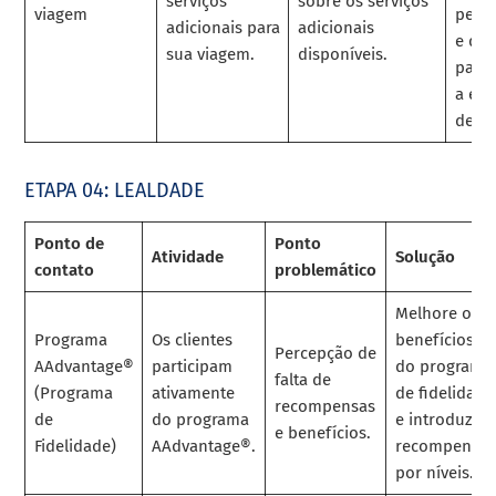
serviços
sobre os serviços
viagem
pers
adicionais para
adicionais
e de
sua viagem.
disponíveis.
para 
a exp
de vi
ETAPA 04: LEALDADE
Ponto de
Ponto
Atividade
Solução
contato
problemático
Melhore os
Programa
Os clientes
benefícios
Percepção de
AAdvantage®
participam
do programa
falta de
(Programa
ativamente
de fidelidade
recompensas
de
do programa
e introduza
e benefícios.
Fidelidade)
AAdvantage®.
recompensas
por níveis.