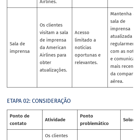
Airlines.
Mantenha a
sala de
Os clientes
imprensa
visitam a sala
Acesso
atualizada
de imprensa
limitado a
Sala de
regularmente
da American
notícias
imprensa
com as notíci
Airlines para
oportunas e
e comunicado
obter
relevantes.
mais recentes
atualizações.
da companhi
aérea.
ETAPA 02: CONSIDERAÇÃO
Ponto de
Ponto
Atividade
Solução
contato
problemático
Os clientes