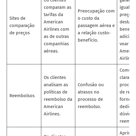
comparam as
igualda
Preocupação com
tarifas da
preços 
Sites de
o custo da
American
destaqu
comparação
passagem aérea e
Airlines com
benefíc
de preços
a relação custo-
as de outras
adicion
benefício.
companhias
voar co
aéreas.
Americ
Airlines
Comuni
Os clientes
clarame
analisam as
Confusão ou
proced
políticas de
atrasos no
de reem
Reembolsos
reembolso da
processo de
forneça
American
reembolso.
dedicad
Airlines.
dúvidas
reembol
Aprimor