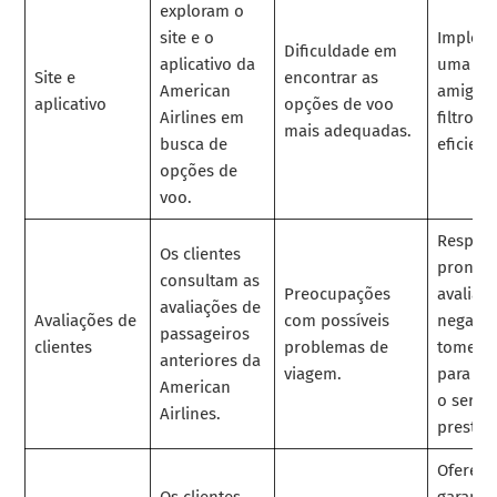
exploram o
site e o
Implem
Dificuldade em
aplicativo da
uma int
Site e
encontrar as
American
amigáv
aplicativo
opções de voo
Airlines em
filtros 
mais adequadas.
busca de
eficient
opções de
voo.
Respon
Os clientes
prontam
consultam as
Preocupações
avaliaç
avaliações de
Avaliações de
com possíveis
negativ
passageiros
clientes
problemas de
tome m
anteriores da
viagem.
para re
American
o servi
Airlines.
prestad
Ofereça
Os clientes
garanti