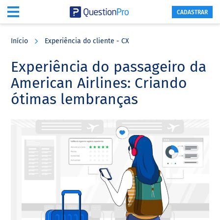
CADASTRAR
Skip
Skip
Skip
to
to
to
Início
Experiência do cliente - CX
main
primary
footer
content
sidebar
Experiência do passageiro da
American Airlines: Criando
ótimas lembranças