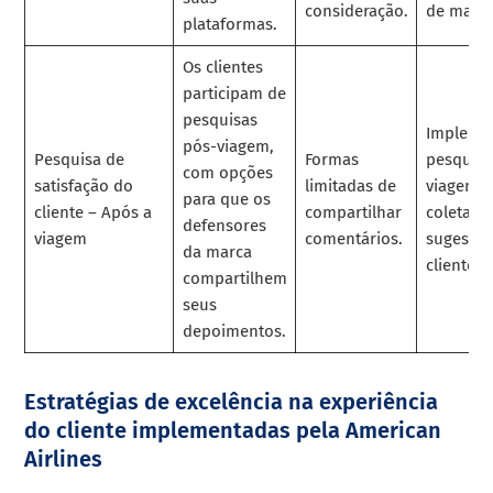
consideração.
de marke
plataformas.
Os clientes
participam de
pesquisas
Impleme
pós-viagem,
Pesquisa de
Formas
pesquisa
com opções
satisfação do
limitadas de
viagem p
para que os
cliente – Após a
compartilhar
coletar i
defensores
viagem
comentários.
sugestõe
da marca
clientes.
compartilhem
seus
depoimentos.
Estratégias de excelência na experiência
do cliente implementadas pela American
Airlines