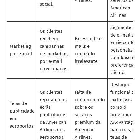
Airlines.
serviços da
social.
American
Airlines.
Segmente list
Os clientes
de e-mail e
recebem
Excesso de e-
envie conteú
Marketing
campanhas
mails e
personalizad
por e-mail
de marketing
conteúdo
com base nas
por e-mail
irrelevante.
preferências 
direcionadas.
cliente.
Destaque
Os clientes
Falta de
funcionalidad
reparam nos
conhecimento
exclusivas,
Telas de
ecrãs
sobre os
como o
publicidade
publicitários
serviços
programa
em
da American
premium da
AAdvantage® 
aeroportos
Airlines nos
American
parcerias, em
aeroportos.
Airlines.
telas de