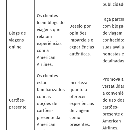
publicidade.
Os clientes
Faça parceria
leem blogs de
Desejo por
com blogueir
viagens que
Blogs de
opiniões
de viagem
relatam
viagens
imparciais e
conhecidos p
experiências
online
experiências
suas avaliaçõ
com a
autênticas.
honestas e
American
detalhadas.
Airlines.
Os clientes
Promova a
estão
Incerteza
versatilidade 
familiarizados
quanto a
a conveniênci
com as
oferecer
Cartões-
do uso dos
opções de
experiências
presente
cartões-
cartões-
de viagem
presente da
presente da
como
American
American
presentes.
Airlines.