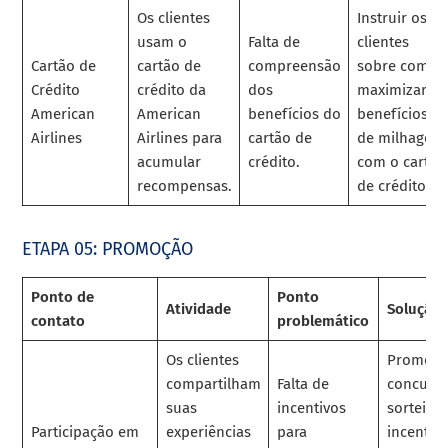
Os clientes
Instruir os
usam o
Falta de
clientes
Cartão de
cartão de
compreensão
sobre como
Crédito
crédito da
dos
maximizar os
American
American
benefícios do
benefícios
Airlines
Airlines para
cartão de
de milhagem
acumular
crédito.
com o cartão
recompensas.
de crédito.
ETAPA 05: PROMOÇÃO
Ponto de
Ponto
Atividade
Solução
contato
problemático
Os clientes
Promova
compartilham
Falta de
concurs
suas
incentivos
sorteios
Participação em
experiências
para
incentiva