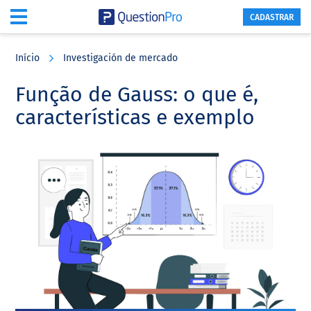
CADASTRAR
Skip
Skip
Skip
to
to
to
Início
Investigación de mercado
main
primary
footer
content
sidebar
Função de Gauss: o que é,
características e exemplo