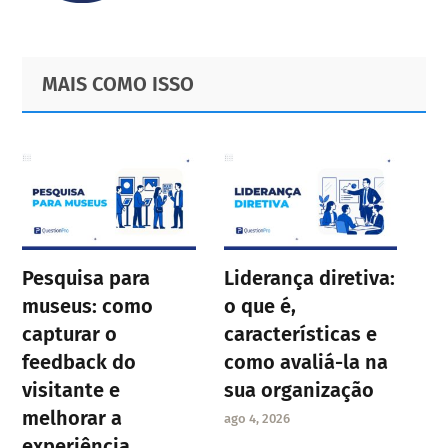
Primary
Footer
MAIS COMO ISSO
Sidebar
Pesquisa para
Liderança diretiva:
museus: como
o que é,
capturar o
características e
feedback do
como avaliá-la na
visitante e
sua organização
melhorar a
ago 4, 2026
experiência