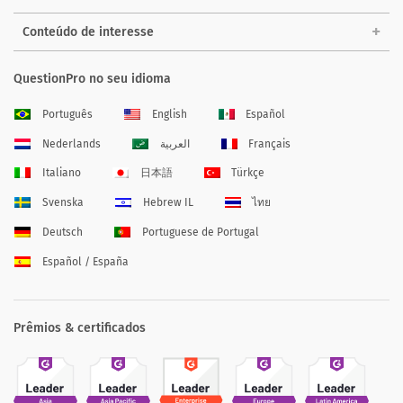
Conteúdo de interesse
QuestionPro no seu idioma
Português
English
Español
Nederlands
العربية
Français
Italiano
日本語
Türkçe
Svenska
Hebrew IL
ไทย
Deutsch
Portuguese de Portugal
Español / España
Prêmios & certificados