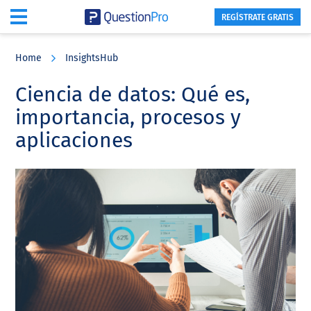
REGÍSTRATE GRATIS
Skip
Skip
Skip
to
to
to
Home
InsightsHub
main
primary
footer
content
sidebar
Ciencia de datos: Qué es,
importancia, procesos y
aplicaciones