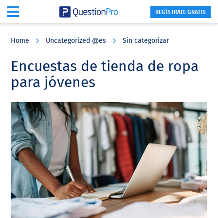
REGÍSTRATE GRATIS
Skip
Skip
Skip
to
to
to
Home
Uncategorized @es
Sin categorizar
main
primary
footer
content
sidebar
Encuestas de tienda de ropa
para jóvenes