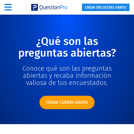
CREAR ENCUESTAS GRATIS
¿Qué son las
preguntas abiertas?
Conoce qué son las preguntas
abiertas y recaba información
valiosa de tus encuestados.
CREAR CUENTA GRATIS