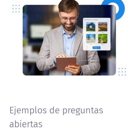
Ejemplos de preguntas
abiertas