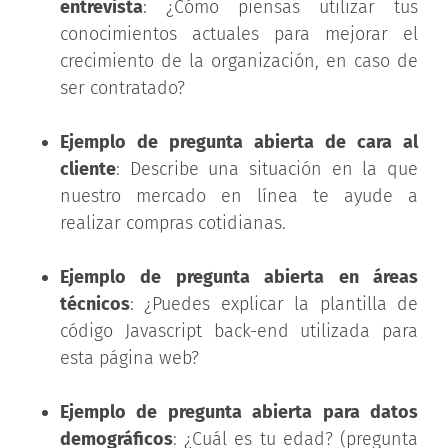
entrevista
: ¿Cómo piensas utilizar tus
conocimientos actuales para mejorar el
crecimiento de la organización, en caso de
ser contratado?
Ejemplo de pregunta abierta de cara al
cliente
: Describe una situación en la que
nuestro mercado en línea te ayude a
realizar compras cotidianas.
Ejemplo de pregunta abierta en áreas
técnicos
: ¿Puedes explicar la plantilla de
código Javascript back-end utilizada para
esta página web?
Ejemplo de pregunta abierta para datos
demográficos
: ¿Cuál es tu edad? (pregunta