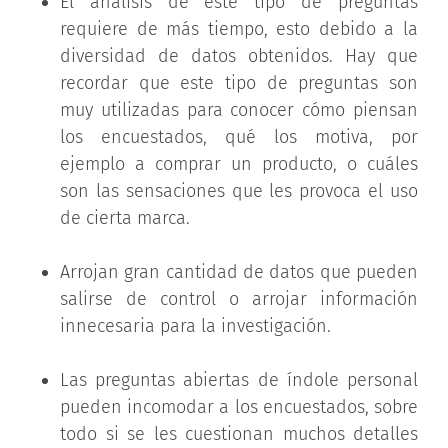
El análisis de este tipo de preguntas
requiere de más tiempo, esto debido a la
diversidad de datos obtenidos. Hay que
recordar que este tipo de preguntas son
muy utilizadas para conocer cómo piensan
los encuestados, qué los motiva, por
ejemplo a comprar un producto, o cuáles
son las sensaciones que les provoca el uso
de cierta marca.
Arrojan gran cantidad de datos que pueden
salirse de control o arrojar información
innecesaria para la investigación.
Las preguntas abiertas de índole personal
pueden incomodar a los encuestados, sobre
todo si se les cuestionan muchos detalles