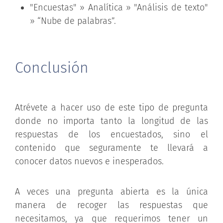
"Encuestas" » Analítica » "Análisis de texto"
» “Nube de palabras”.
Conclusión
Atrévete a hacer uso de este tipo de pregunta
donde no importa tanto la longitud de las
respuestas de los encuestados, sino el
contenido que seguramente te llevará a
conocer datos nuevos e inesperados.
A veces una pregunta abierta es la única
manera de recoger las respuestas que
necesitamos, ya que requerimos tener un