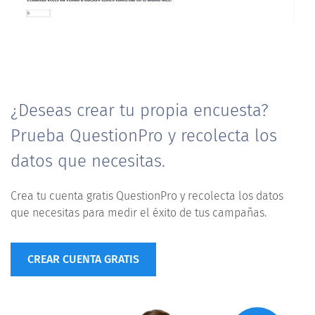
¿Deseas crear tu propia encuesta?
Prueba QuestionPro y recolecta los
datos que necesitas.
Crea tu cuenta gratis QuestionPro y recolecta los datos
que necesitas para medir el éxito de tus campañas.
CREAR CUENTA GRATIS