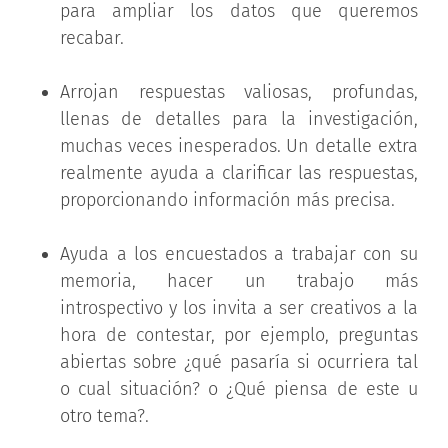
para ampliar los datos que queremos
recabar.
Arrojan respuestas valiosas, profundas,
llenas de detalles para la investigación,
muchas veces inesperados. Un detalle extra
realmente ayuda a clarificar las respuestas,
proporcionando información más precisa.
Ayuda a los encuestados a trabajar con su
memoria, hacer un trabajo más
introspectivo y los invita a ser creativos a la
hora de contestar, por ejemplo, preguntas
abiertas sobre ¿qué pasaría si ocurriera tal
o cual situación? o ¿Qué piensa de este u
otro tema?.