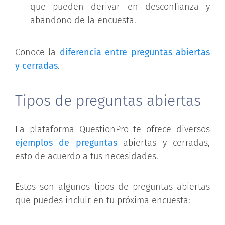
que pueden derivar en desconfianza y
abandono de la encuesta.
Conoce la
diferencia entre preguntas abiertas
y cerradas
.
Tipos de preguntas abiertas
La plataforma QuestionPro te ofrece diversos
ejemplos de preguntas
abiertas y cerradas,
esto de acuerdo a tus necesidades.
Estos son algunos tipos de preguntas abiertas
que puedes incluir en tu próxima encuesta: