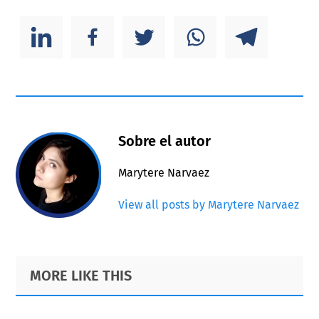
Sobre el autor
Marytere Narvaez
View all posts by Marytere Narvaez
Primary
Footer
MORE LIKE THIS
Sidebar