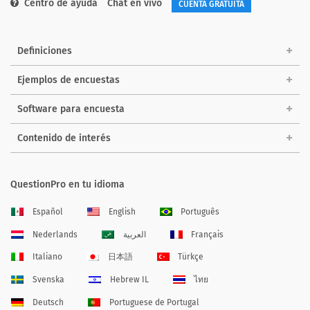
Centro de ayuda
Chat en vivo
CUENTA GRATUITA
Definiciones
Ejemplos de encuestas
Software para encuesta
Contenido de interés
QuestionPro en tu idioma
Español
English
Português
Nederlands
العربية
Français
Italiano
日本語
Türkçe
Svenska
Hebrew IL
ไทย
Deutsch
Portuguese de Portugal