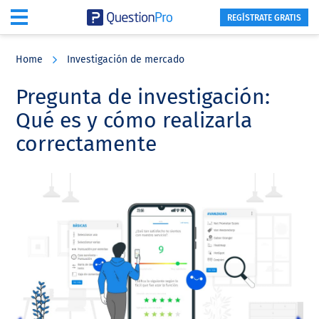
REGÍSTRATE GRATIS
Skip
Skip
Skip
to
to
to
Home
Investigación de mercado
main
primary
footer
content
sidebar
Pregunta de investigación:
Qué es y cómo realizarla
correctamente