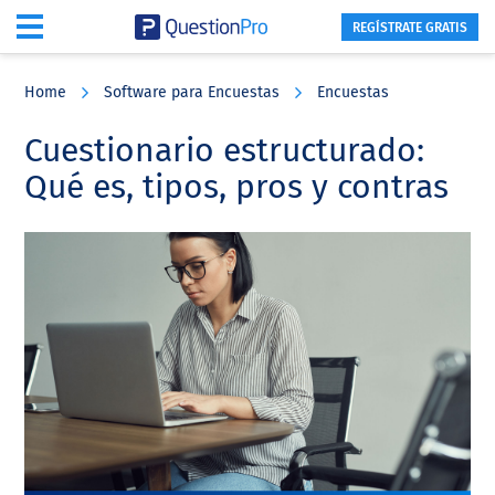
REGÍSTRATE GRATIS
Skip
Skip
Skip
to
to
to
Home
Software para Encuestas
Encuestas
main
primary
footer
content
sidebar
Cuestionario estructurado:
Qué es, tipos, pros y contras