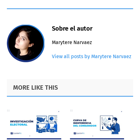
Sobre el autor
Marytere Narvaez
View all posts by Marytere Narvaez
Primary
Footer
MORE LIKE THIS
Sidebar