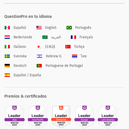
QuestionPro en tu idioma
Español
English
Português
Nederlands
العربية
Français
Italiano
日本語
Türkçe
Svenska
Hebrew IL
ไทย
Deutsch
Portuguese de Portugal
Español / España
Premios & certificados