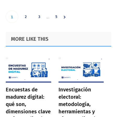
Interim
Go
Go
Go
Go
2
3
5
…
1
pages
omitted
to
to
to
to
Primary
Footer
MORE LIKE THIS
page
page
page
Sidebar
page
Encuestas de
Investigación
madurez digital:
electoral:
qué son,
metodología,
dimensiones clave
herramientas y