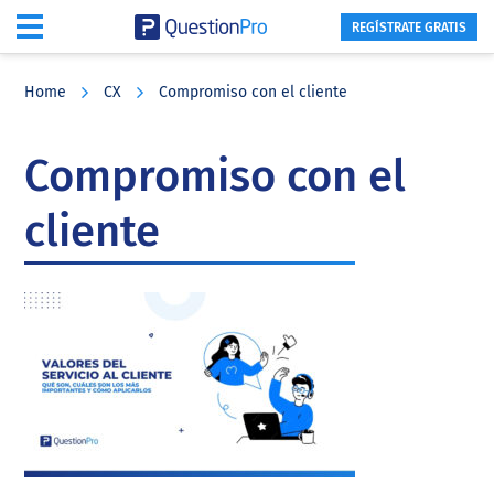
REGÍSTRATE GRATIS
Skip
Skip
Skip
to
to
to
Home
CX
Compromiso con el cliente
main
primary
footer
content
sidebar
Compromiso con el
cliente