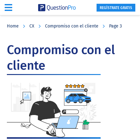
REGÍSTRATE GRATIS
Skip
Skip
Skip
to
to
to
Home
CX
Compromiso con el cliente
Page 3
main
primary
footer
content
sidebar
Compromiso con el
cliente