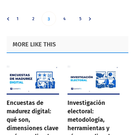
Go
Go
Go
Go
1
2
Go
4
5
3
to
to
to
to
to
Primary
Footer
MORE LIKE THIS
page
page
page
page
Sidebar
page
Encuestas de
Investigación
madurez digital:
electoral:
qué son,
metodología,
dimensiones clave
herramientas y