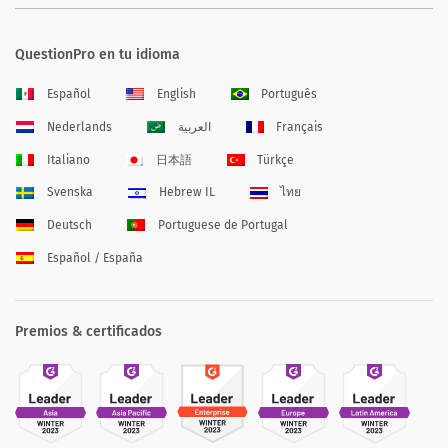
QuestionPro en tu idioma
Español
English
Português
Nederlands
العربية
Français
Italiano
日本語
Türkçe
Svenska
Hebrew IL
ไทย
Deutsch
Portuguese de Portugal
Español / España
Premios & certificados