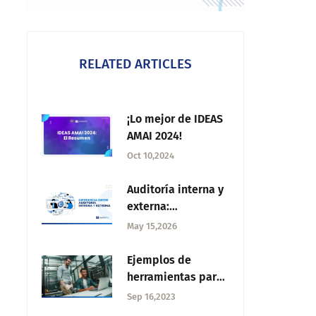
RELATED ARTICLES
¡Lo mejor de IDEAS
AMAI 2024!
Oct 10,2024
Auditoría interna y
externa:
Diferencias,
May 15,2026
similitudes y cómo
se complementan
Ejemplos de
herramientas para
pruebas de
Sep 16,2023
usabilidad