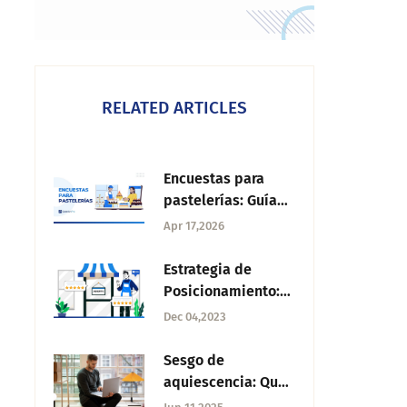
RELATED ARTICLES
Encuestas para
pastelerías: Guía
completa para
Apr 17,2026
conocer a tus
clientes
Estrategia de
Posicionamiento:
Guía completa para
Dec 04,2023
tu plan de mercado
Sesgo de
aquiescencia: Qué
es y cómo evitarlo