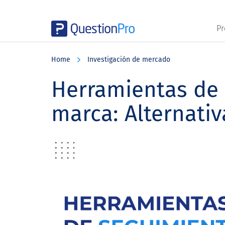
Pr
Skip
Skip
Skip
to
to
to
Home
Investigación de mercado
main
primary
footer
content
sidebar
Herramientas de
marca: Alternativ