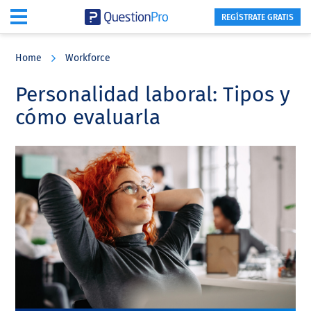
REGÍSTRATE GRATIS
Skip
Skip
Skip
to
to
to
Home
Workforce
main
primary
footer
content
sidebar
Personalidad laboral: Tipos y
cómo evaluarla