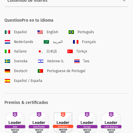
Contenido de interés
QuestionPro en tu idioma
Español
English
Português
Nederlands
العربية
Français
Italiano
日本語
Türkçe
Svenska
Hebrew IL
ไทย
Deutsch
Portuguese de Portugal
Español / España
Premios & certificados