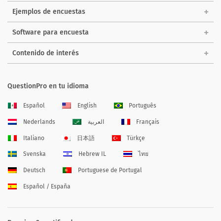
Ejemplos de encuestas
Software para encuesta
Contenido de interés
QuestionPro en tu idioma
Español
English
Português
Nederlands
العربية
Français
Italiano
日本語
Türkçe
Svenska
Hebrew IL
ไทย
Deutsch
Portuguese de Portugal
Español / España