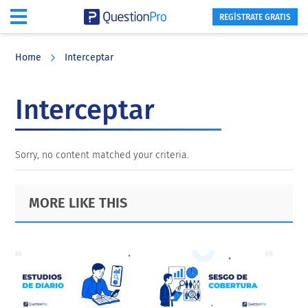
REGÍSTRATE GRATIS
Skip
Skip
Skip
to
to
to
Home
Interceptar
main
primary
footer
content
sidebar
Interceptar
Sorry, no content matched your criteria.
Primary
Footer
MORE LIKE THIS
Sidebar