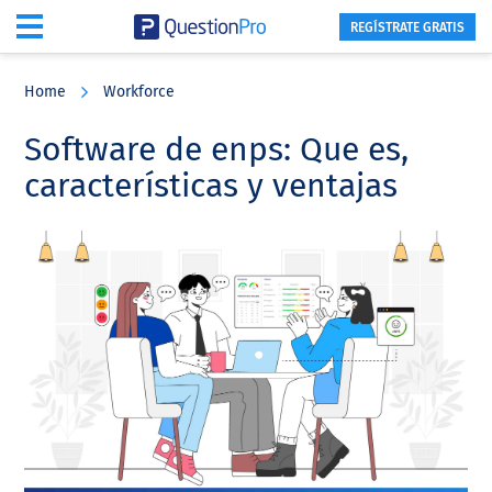
REGÍSTRATE GRATIS
Skip
Skip
Skip
to
to
to
Home
Workforce
main
primary
footer
content
sidebar
Software de enps: Que es,
características y ventajas