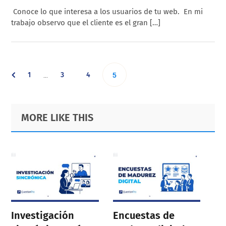
Conoce lo que interesa a los usuarios de tu web. En mi
trabajo observo que el cliente es el gran […]
Interim
Go
Go
Go
1
3
4
Go
…
5
pages
omitted
to
to
to
to
Primary
Footer
MORE LIKE THIS
page
page
page
Sidebar
page
Investigación
Encuestas de