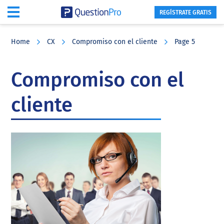
REGÍSTRATE GRATIS
Skip
Skip
Skip
to
to
to
Home
CX
Compromiso con el cliente
Page 5
main
primary
footer
content
sidebar
Compromiso con el
cliente