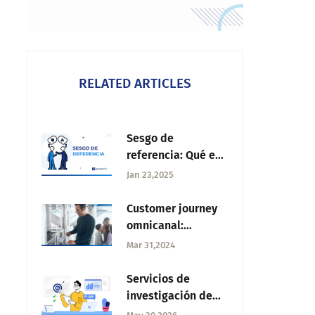
RELATED ARTICLES
Sesgo de
referencia: Qué es
y cómo evitarlo
Jan 23,2025
Customer journey
omnicanal:
Estrategias y
Mar 31,2024
soluciones
Servicios de
investigación de
mercados: 5