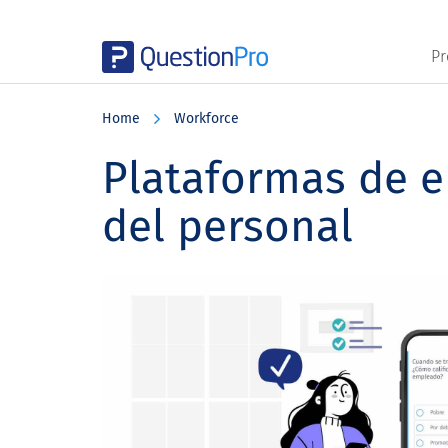
Pr
Skip
Skip
Skip
to
to
to
Home
Workforce
main
primary
footer
content
sidebar
Plataformas de e
del personal