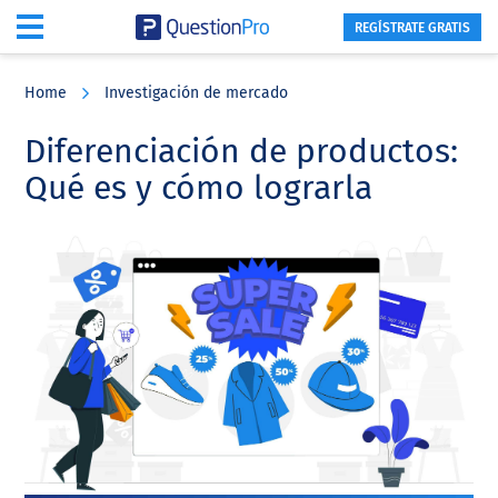
REGÍSTRATE GRATIS
Skip
Skip
Skip
to
to
to
Home
Investigación de mercado
main
primary
footer
content
sidebar
Diferenciación de productos:
Qué es y cómo lograrla