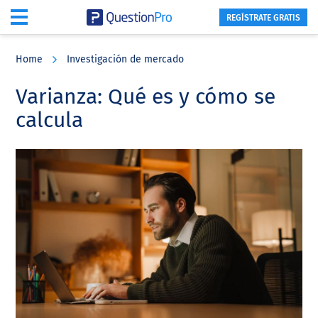
REGÍSTRATE GRATIS
Skip
Skip
Skip
to
to
to
Home
Investigación de mercado
main
primary
footer
content
sidebar
Varianza: Qué es y cómo se
calcula