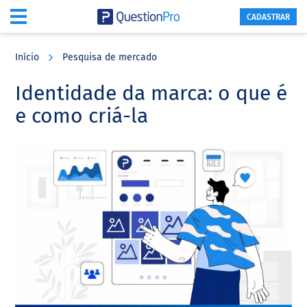
CADASTRAR
Skip
Skip
Skip
to
to
to
Início
Pesquisa de mercado
main
primary
footer
content
sidebar
Identidade da marca: o que é
e como criá-la