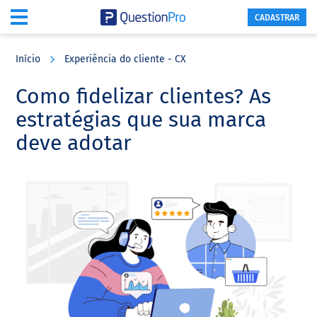
CADASTRAR
Skip
Skip
Skip
to
to
to
Início
Experiência do cliente - CX
main
primary
footer
content
sidebar
Como fidelizar clientes? As
estratégias que sua marca
deve adotar