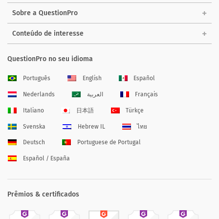
Sobre a QuestionPro
Conteúdo de interesse
QuestionPro no seu idioma
Português
English
Español
Nederlands
العربية
Français
Italiano
日本語
Türkçe
Svenska
Hebrew IL
ไทย
Deutsch
Portuguese de Portugal
Español / España
Prêmios & certificados