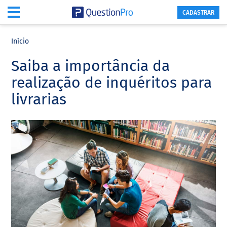
CADASTRAR
Skip
Skip
Skip
to
to
to
Início
main
primary
footer
Saiba a importância da
content
sidebar
realização de inquéritos para
livrarias