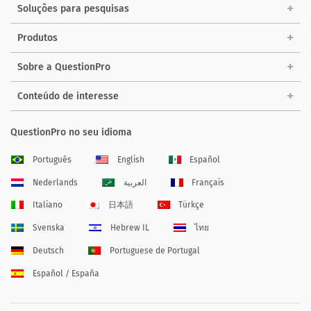
Soluções para pesquisas
Produtos
Sobre a QuestionPro
Conteúdo de interesse
QuestionPro no seu idioma
Português
English
Español
Nederlands
العربية
Français
Italiano
日本語
Türkçe
Svenska
Hebrew IL
ไทย
Deutsch
Portuguese de Portugal
Español / España