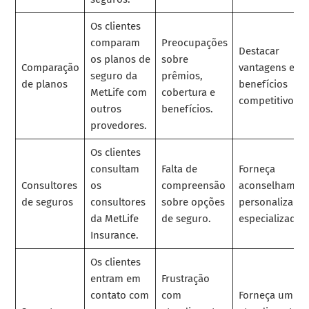
Os clientes
comparam
Preocupações
Destacar
os planos de
sobre
Comparação
vantagens e
seguro da
prêmios,
de planos
benefícios
MetLife com
cobertura e
competitivos.
outros
benefícios.
provedores.
Os clientes
consultam
Falta de
Forneça
Consultores
os
compreensão
aconselhamen
de seguros
consultores
sobre opções
personalizado 
da MetLife
de seguro.
especializado.
Insurance.
Os clientes
entram em
Frustração
contato com
com
Forneça um