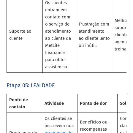
Os clientes
entram em
contato com
Melhore 
o serviço de
Frustração com
suporte 
Suporte ao
atendimento
atendimento
cliente 
cliente
ao cliente da
ao cliente lento
agentes
MetLife
ou inútil.
treinados
Insurance
para obter
assistência.
Etapa 05: LEALDADE
Ponto de
Atividade
Ponto de dor
Soluç
contato
Os clientes se
Comun
Benefícios ou
inscrevem nos
clara
recompensas
Programas de
programas de
os ben