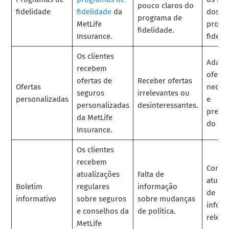
pouco claros do
fidelidade
fidelidade
da
dos
programa de
MetLife
progr
fidelidade.
Insurance.
fideli
Os clientes
Adapt
recebem
oferta
ofertas de
Receber ofertas
Ofertas
neces
seguros
irrelevantes ou
personalizadas
e
personalizadas
desinteressantes.
prefer
da MetLife
do cli
Insurance.
Os clientes
recebem
Comun
atualizações
Falta de
atuali
Boletim
regulares
informação
de pol
informativo
sobre seguros
sobre mudanças
infor
e conselhos da
de política.
releva
MetLife