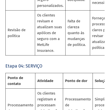
necessidad
personalizados.
Os clientes
Forneça
revisam e
Falta de
processos
atualizam suas
clareza
Revisão de
claros par
apólices de
quanto às
política
revisar e
seguro com a
mudanças
atualizar
MetLife
de política.
políticas.
Insurance.
Etapa 04: SERVIÇO
Ponto de
Atividade
Ponto de dor
Solução
contato
Os clientes
registram e
Processamento
Simplifi
Processamento
processam
de
processo