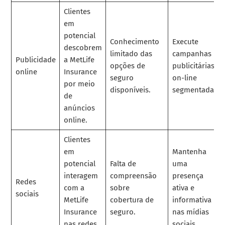
Clientes
em
potencial
Conhecimento
Execute
descobrem
limitado das
campanhas
Publicidade
a MetLife
opções de
publicitárias
online
Insurance
seguro
on-line
por meio
disponíveis.
segmentadas.
de
anúncios
online.
Clientes
em
Mantenha
potencial
Falta de
uma
interagem
compreensão
presença
Redes
com a
sobre
ativa e
sociais
MetLife
cobertura de
informativa
Insurance
seguro.
nas mídias
nas redes
sociais.