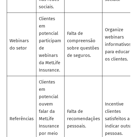
sociais.
Clientes
em
Organize
potencial
Falta de
webinars
Webinars
participam
compreensão
informativos
do setor
de
sobre questões
para educar
webinars
de seguros.
os clientes.
da MetLife
Insurance.
Clientes
em
potencial
ouvem
Incentive
falar da
Falta de
clientes
Referências
MetLife
recomendações
satisfeitos a
Insurance
pessoais.
indicar outras
por meio
pessoas.