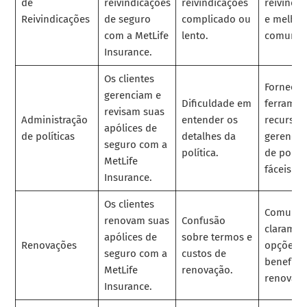
de
reivindicações
reivindicações
reivindi
Reivindicações
de seguro
complicado ou
e melhor
com a MetLife
lento.
comunic
Insurance.
Os clientes
Forneça
gerenciam e
Dificuldade em
ferramen
revisam suas
Administração
entender os
recursos
apólices de
de políticas
detalhes da
gerenci
seguro com a
política.
de políti
MetLife
fáceis de
Insurance.
Os clientes
Comuniq
renovam suas
Confusão
claramen
apólices de
sobre termos e
Renovações
opções e
seguro com a
custos de
benefíci
MetLife
renovação.
renovaçã
Insurance.