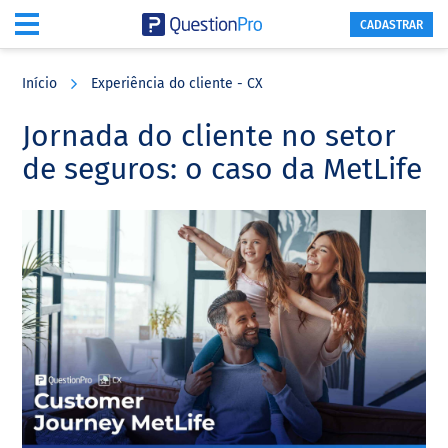
CADASTRAR
Skip
Skip
Skip
to
to
to
Início
Experiência do cliente - CX
main
primary
footer
content
sidebar
Jornada do cliente no setor
de seguros: o caso da MetLife