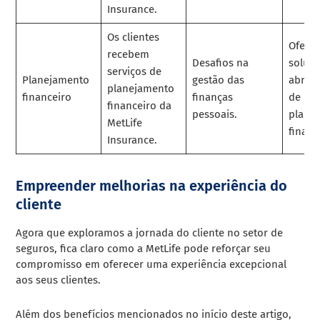
Insurance.
Os clientes
Ofere
recebem
Desafios na
soluç
serviços de
Planejamento
gestão das
abran
planejamento
financeiro
finanças
de
financeiro da
pessoais.
plane
MetLife
financ
Insurance.
Empreender melhorias na experiência do
cliente
Agora que exploramos a jornada do cliente no setor de
seguros, fica claro como a MetLife pode reforçar seu
compromisso em oferecer uma experiência excepcional
aos seus clientes.
Além dos benefícios mencionados no início deste artigo,