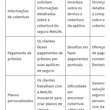
solicitam
Incerteza
Forneça
informações
sobre os
detalhes c
Informações
detalhadas
termos e
e complet
de cobertura
sobre a
cobertura
sobre a
cobertura do
da apólice.
cobertura.
seguro MetLife.
Os clientes
fazem
Desafios em
Ofereça o
Pagamento de
pagamentos de
fazer
de pagam
prêmios
prêmios por
pagamentos
convenient
suas apólices
pontuais.
flexíveis.
de seguro.
Os clientes
Desenvolv
trabalham com
Dificuldade
soluções 
a MetLife
em
Planos
seguros
Insurance para
encontrar
personalizados
personali
criar planos de
cobertura
com base 
seguro
adequada.