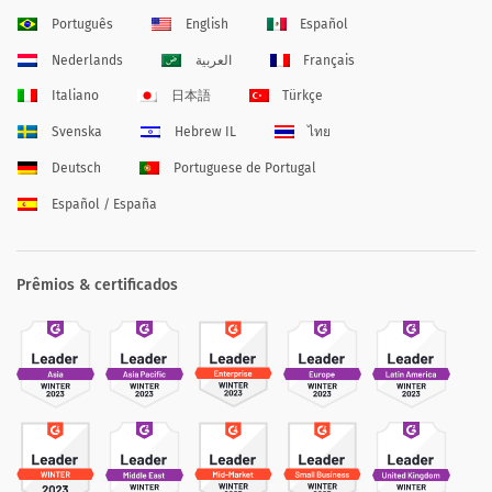
Português
English
Español
Nederlands
العربية
Français
Italiano
日本語
Türkçe
Svenska
Hebrew IL
ไทย
Deutsch
Portuguese de Portugal
Español / España
Prêmios & certificados