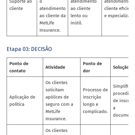
Suporte ao
o
atendimento
atendimento a
cliente
atendimento
ao cliente
cliente eficient
ao cliente da
lento ou
e especializado
MetLife
inútil.
Insurance.
Etapa 03: DECISÃO
Ponto de
Ponto de
Atividade
Solução
contato
dor
Os clientes
Simplifiqu
solicitam
Processo de
procedime
Aplicação de
apólices de
inscrição
de inscriç
política
seguro com a
longo e
a
MetLife
complicado.
documenta
Insurance.
Os clientes