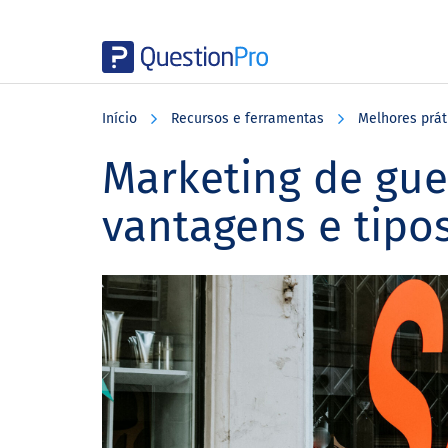
Skip
Skip
Skip
to
to
to
Início
Recursos e ferramentas
Melhores prát
main
primary
footer
content
sidebar
Marketing de guer
vantagens e tipo