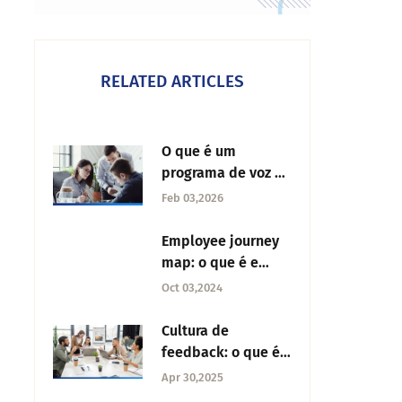
RELATED ARTICLES
O que é um
programa de voz do
colaborador?
Feb 03,2026
Employee journey
map: o que é e
como desenhá-lo
Oct 03,2024
Cultura de
feedback: o que é,
como construí-la e
Apr 30,2025
desafios