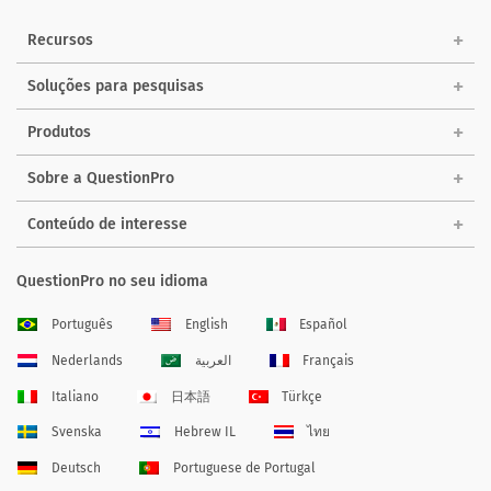
Recursos
Soluções para pesquisas
Produtos
Sobre a QuestionPro
Conteúdo de interesse
QuestionPro no seu idioma
Português
English
Español
Nederlands
العربية
Français
Italiano
日本語
Türkçe
Svenska
Hebrew IL
ไทย
Deutsch
Portuguese de Portugal