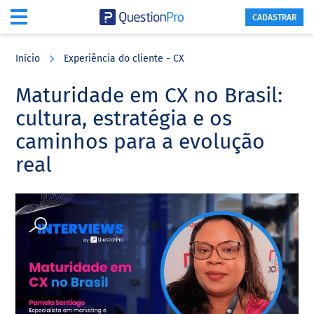
CADASTRAR
Skip
Skip
Skip
to
to
to
Início
Experiência do cliente - CX
main
primary
footer
content
sidebar
Maturidade em CX no Brasil:
cultura, estratégia e os
caminhos para a evolução
real