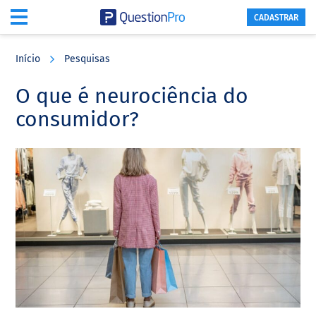
CADASTRAR
Skip
Skip
Skip
to
to
to
Início
Pesquisas
main
primary
footer
content
sidebar
O que é neurociência do
consumidor?