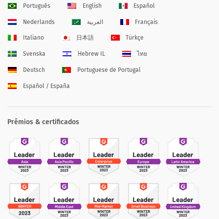
Português
English
Español
Nederlands
العربية
Français
Italiano
日本語
Türkçe
Svenska
Hebrew IL
ไทย
Deutsch
Portuguese de Portugal
Español / España
Prêmios & certificados