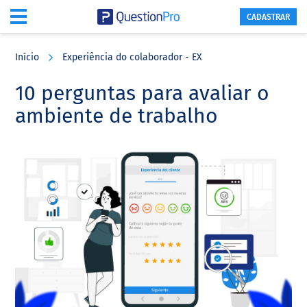
CADASTRAR
Skip
Skip
Skip
to
to
to
Início
Experiência do colaborador - EX
main
primary
footer
content
sidebar
10 perguntas para avaliar o
ambiente de trabalho