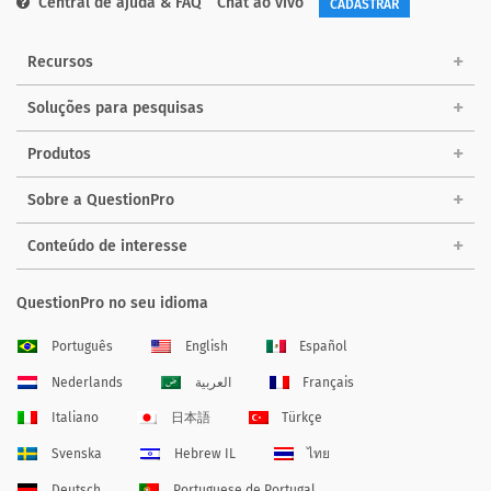
Central de ajuda & FAQ
Chat ao vivo
CADASTRAR
Recursos
Soluções para pesquisas
Produtos
Sobre a QuestionPro
Conteúdo de interesse
QuestionPro no seu idioma
Português
English
Español
Nederlands
العربية
Français
Italiano
日本語
Türkçe
Svenska
Hebrew IL
ไทย
Deutsch
Portuguese de Portugal