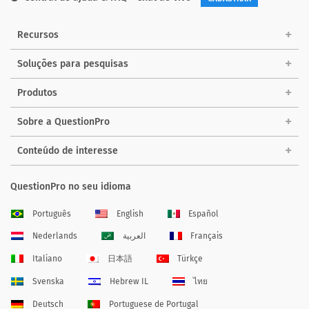
Recursos
Soluções para pesquisas
Produtos
Sobre a QuestionPro
Conteúdo de interesse
QuestionPro no seu idioma
Português
English
Español
Nederlands
العربية
Français
Italiano
日本語
Türkçe
Svenska
Hebrew IL
ไทย
Deutsch
Portuguese de Portugal