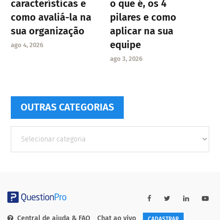
características e
o que é, os 4
como avaliá-la na
pilares e como
sua organização
aplicar na sua
equipe
ago 4, 2026
ago 3, 2026
OUTRAS CATEGORIAS
Outras
Categorias
Central de ajuda & FAQ
Chat ao vivo
CADASTRAR