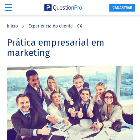
CADASTRAR
Skip
Skip
Skip
to
to
to
Início
Experiência do cliente - CX
main
primary
footer
content
sidebar
Prática empresarial em
marketing