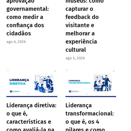
aprovação
museus: como
governamental:
capturar o
como medir a
feedback do
confiança dos
visitante e
cidadãos
melhorar a
experiência
ago 6, 2026
cultural
ago 5, 2026
Liderança diretiva:
Liderança
o que é,
transformacional:
características e
o que é, os 4
como avaliá-la na
pilares e como