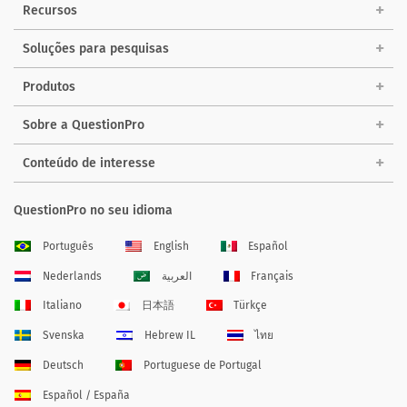
Recursos
Soluções para pesquisas
Produtos
Sobre a QuestionPro
Conteúdo de interesse
QuestionPro no seu idioma
Português
English
Español
Nederlands
العربية
Français
Italiano
日本語
Türkçe
Svenska
Hebrew IL
ไทย
Deutsch
Portuguese de Portugal
Español / España