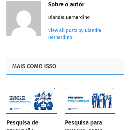
Sobre o autor
Diandra Bernardino
View all posts by Diandra
Bernardino
Primary
Footer
MAIS COMO ISSO
Sidebar
Pesquisa de
Pesquisa para