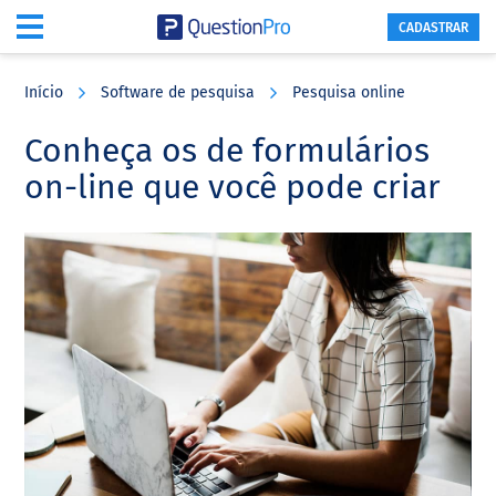
CADASTRAR
Skip
Skip
Skip
to
to
to
Início
Software de pesquisa
Pesquisa online
main
primary
footer
content
sidebar
Conheça os de formulários
on-line que você pode criar