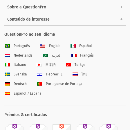
Sobre a QuestionPro
Conteúdo de interesse
QuestionPro no seu idioma
Português
English
Español
Nederlands
العربية
Français
Italiano
日本語
Türkçe
Svenska
Hebrew IL
ไทย
Deutsch
Portuguese de Portugal
Español / España
Prêmios & certificados