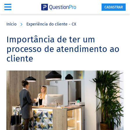
CADASTRAR
Skip
Skip
Skip
to
to
to
Início
Experiência do cliente - CX
main
primary
footer
content
sidebar
Importância de ter um
processo de atendimento ao
cliente