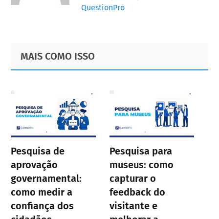
QuestionPro
Primary
Footer
MAIS COMO ISSO
Sidebar
Pesquisa de
Pesquisa para
aprovação
museus: como
governamental:
capturar o
como medir a
feedback do
confiança dos
visitante e