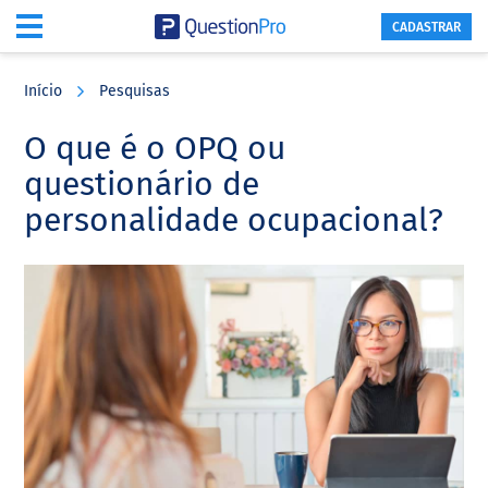
CADASTRAR
Skip
Skip
Skip
to
to
to
Início
Pesquisas
main
primary
footer
content
sidebar
O que é o OPQ ou
questionário de
personalidade ocupacional?