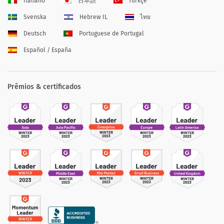
Italiano
日本語
Türkçe
Svenska
Hebrew IL
ไทย
Deutsch
Portuguese de Portugal
Español / España
Prêmios & certificados