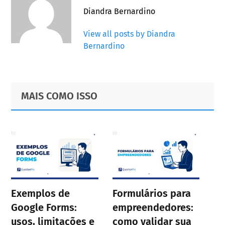
Diandra Bernardino
View all posts by Diandra
Bernardino
Primary
Footer
MAIS COMO ISSO
Sidebar
Exemplos de
Formulários para
Google Forms:
empreendedores:
usos, limitações e
como validar sua