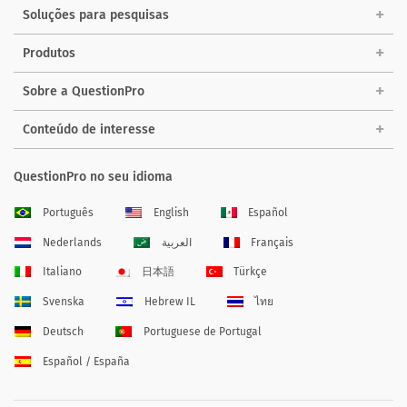
Soluções para pesquisas
Produtos
Sobre a QuestionPro
Conteúdo de interesse
QuestionPro no seu idioma
Português
English
Español
Nederlands
العربية
Français
Italiano
日本語
Türkçe
Svenska
Hebrew IL
ไทย
Deutsch
Portuguese de Portugal
Español / España