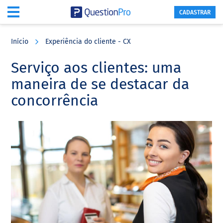
CADASTRAR
Skip
Skip
Skip
to
to
to
Início
Experiência do cliente - CX
main
primary
footer
content
sidebar
Serviço aos clientes: uma
maneira de se destacar da
concorrência