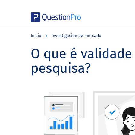
Skip
Skip
Skip
to
to
to
Início
Investigación de mercado
main
primary
footer
content
sidebar
O que é validade
pesquisa?