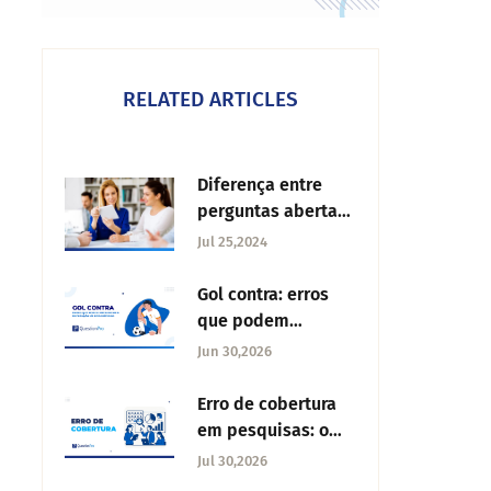
RELATED ARTICLES
Diferença entre
perguntas abertas
e fechadas
Jul 25,2024
Gol contra: erros
que podem
prejudicar a
Jun 30,2026
reputação de uma
empresa
Erro de cobertura
em pesquisas: o
que é, tipos e como
Jul 30,2026
preveni-lo