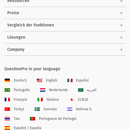
Ressourcen
Preise
Vergleich der Funktionen
Lösungen
Company
QuestionPro in your language
Deutsch
English
Español
Português
Nederlands
العربية
Français
Italiano
日本語
Türkçe
Svenska
Hebrew IL
ไทย
Portuguese de Portugal
Español / España