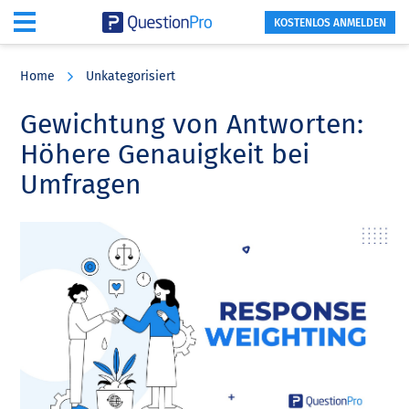
KOSTENLOS ANMELDEN
Skip
Skip
Skip
to
to
to
Home
Unkategorisiert
main
primary
footer
content
sidebar
Gewichtung von Antworten:
Höhere Genauigkeit bei
Umfragen