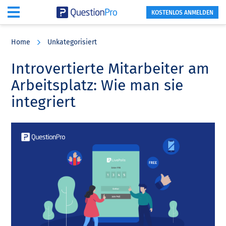
KOSTENLOS ANMELDEN
Skip
Skip
Skip
to
to
to
Home
Unkategorisiert
main
primary
footer
content
sidebar
Introvertierte Mitarbeiter am
Arbeitsplatz: Wie man sie
integriert