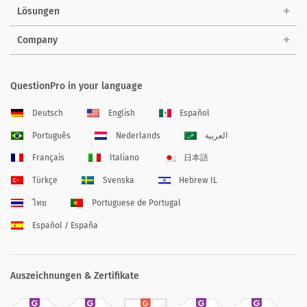
Lösungen
Company
QuestionPro in your language
Deutsch
English
Español
Português
Nederlands
العربية
Français
Italiano
日本語
Türkçe
Svenska
Hebrew IL
ไทย
Portuguese de Portugal
Español / España
Auszeichnungen & Zertifikate