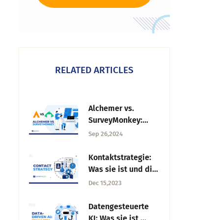
RELATED ARTICLES
Alchemer vs.
SurveyMonkey:
Welches
Sep 26,2024
Umfragetool ist das
Beste für Sie?
Kontaktstrategie:
Was sie ist und die
wichtigsten
Dec 15,2023
Elemente zur
Erstellung einer
Datengesteuerte
Strategie
KI: Was sie ist,