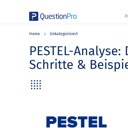
P
Skip
Skip
Skip
to
to
to
Home
Unkategorisiert
main
primary
footer
content
sidebar
PESTEL-Analyse: D
Schritte & Beispi