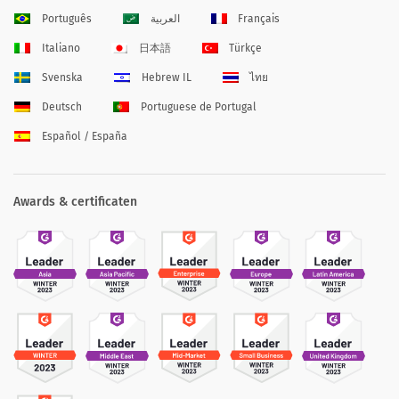
Português
العربية
Français
Italiano
日本語
Türkçe
Svenska
Hebrew IL
ไทย
Deutsch
Portuguese de Portugal
Español / España
Awards & certificaten