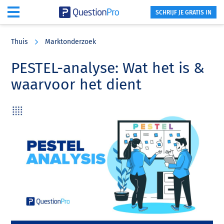
SCHRIJF JE GRATIS IN
Skip
Skip
Skip
to
to
to
Thuis
Marktonderzoek
main
primary
footer
content
sidebar
PESTEL-analyse: Wat het is &
waarvoor het dient