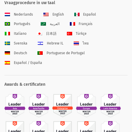
Vraagprocedure in uw taal
Nederlands
English
Español
Português
العربية
Français
Italiano
日本語
Türkçe
Svenska
Hebrew IL
ไทย
Deutsch
Portuguese de Portugal
Español / España
Awards & certificaten