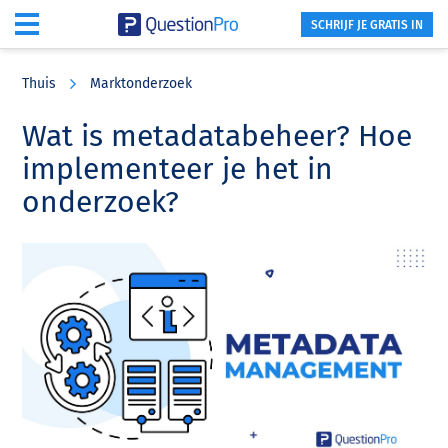
SCHRIJF JE GRATIS IN
Skip
Skip
Skip
to
to
to
Thuis
Marktonderzoek
main
primary
footer
content
sidebar
Wat is metadatabeheer? Hoe
implementeer je het in
onderzoek?