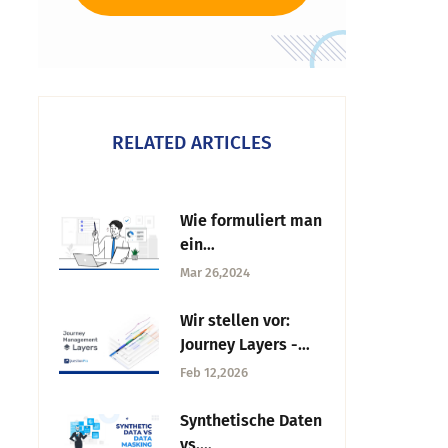
RELATED ARTICLES
Wie formuliert man
ein
Forschungsproblem
Mar 26,2024
?
Wir stellen vor:
Journey Layers -
Weniger
Feb 12,2026
Unübersichtlichkeit
für mehr
Synthetische Daten
Verständnis
vs.