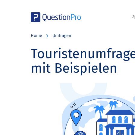
P
Skip
Skip
Skip
to
to
to
Home
Umfragen
main
primary
footer
content
sidebar
Touristenumfrage:
mit Beispielen