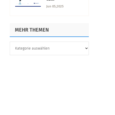
Datenmaskierung:
Jun 05,2025
Die Unterschiede
MEHR THEMEN
MEHR
THEMEN