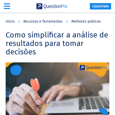
CADASTRAR
Skip
Skip
Skip
to
to
to
Início
Recursos e ferramentas
Melhores práticas
main
primary
footer
content
sidebar
Como simplificar a análise de
resultados para tomar
decisões