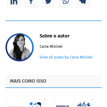
Sobre o autor
Carla Mininel
View all posts by Carla Mininel
Primary
Footer
MAIS COMO ISSO
Sidebar